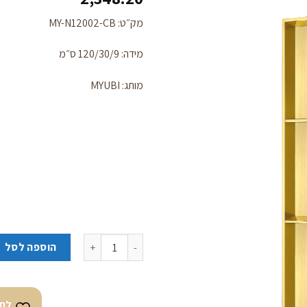
מק״ט: MY-N12002-CB
מידה: 120/30/9 ס״מ
לחצו
כאן
מותג: MYUBI
להזמנה
כמות של נישה נירוסטה מלבנית מחולקת 120/30/9 ס״מ 
הוספה לסל
לחצ