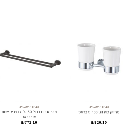
לחצו
לח
כאן
כא
להזמנה
להז
אביזרי אמבטיה
אביזרי אמבטיה
מוט מגבות כפול 60 ס״מ כפריס שחור
מחזיק כוס זוגי כפריס בראס
מט בראס
₪
771.10
₪
320.10