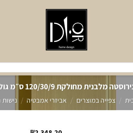
סטה מלבנית מחולקת 120/30/9 ס״מ גולד מט
ית
/
צפייה במוצרים
/
אביזרי אמבטיה
/
נישות 
2,348.20
₪