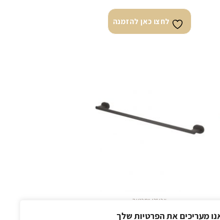
לחצו כאן להזמנה
צו
לחצו
ן
כאן
מנה
להזמנה
אביזרי אמבטיה
מוט למגבת 60 ס״מ כפריס שחור מט
נו מעריכים את הפרטיות שלך
בראס