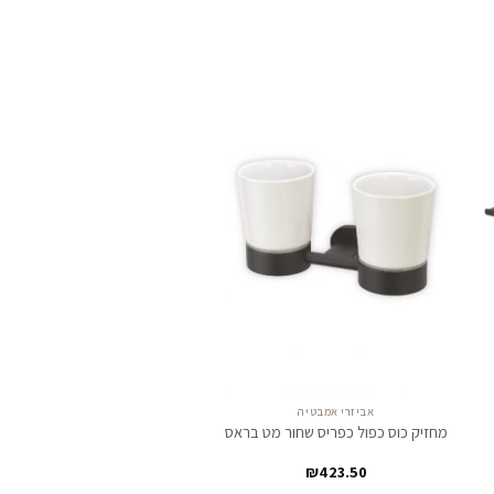
צו
לחצו
ן
כאן
מנה
להזמנה
אביזרי אמבטיה
מחזיק כוס כפול כפריס שחור מט בראס
₪
423.50