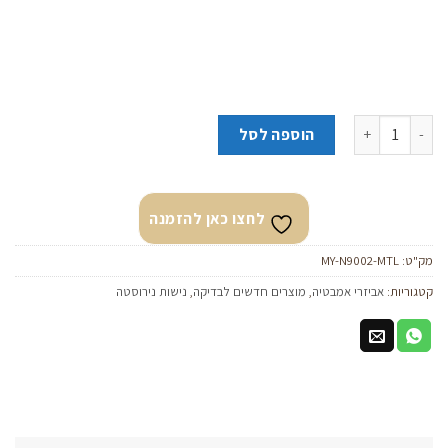
כמות של נישה נירוסטה מלבנית מחולקת 90/30/9 ס״מ בלאק מטאל
הוספה לסל
לחצו כאן להזמנה
מק"ט:
MY-N9002-MTL
קטגוריות:
אביזרי אמבטיה
,
מוצרים חדשים לבדיקה
,
נישות נירוסטה