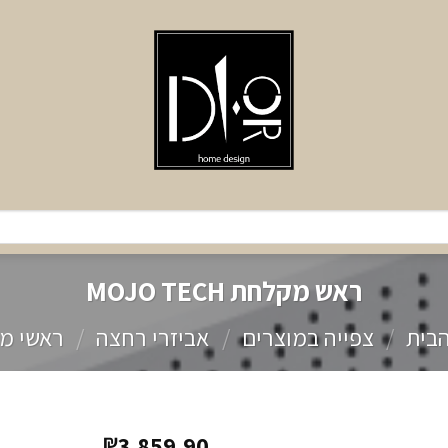
ראש מקלחת MOJO TECH
בית
/
צפייה במוצרים
/
אביזרי רחצה
/
ראשי מ
3,859.90
₪