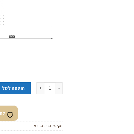
כמות של ראש מקלחת MOJO TECH
הוספה לסל
לחצ
מק"ט:
ROL2406CP