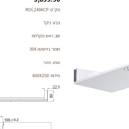
מק״ט: ROL2406CP
צבע: ניקל
לחצו
כאן
סוג: ראש מקלחת
להזמנה
חומר: נירוסטה 304
מותג: מיובי
מידות: 600X250