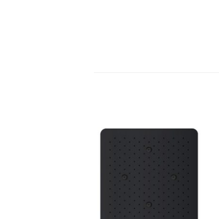
צו
לחצו
ן
כאן
מנה
להזמנה