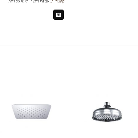
קטגוריות:
אביזרי רחצה
,
ראשי מקלחת
לחצו
לח
כאן
כא
להזמנה
להז