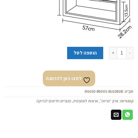
כמות של ארון תלוי מריוט 60/30 שחור מט משטח עץ+כיור מונח אלמוג שחור
הוספה לסל
לחצו כאן להזמנה
מק"ט:
R6030-B9005-BU1080B
קטגוריות:
ארון ״מריוט״
,
ארונות לאמבטיה
,
מוצרים חדשים לבדיקה