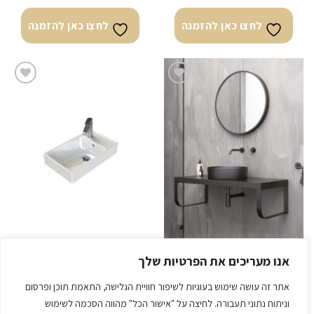
לחצו כאן להזמנה
לחצו כאן להזמנה
לחצו
לחצו
כאן
כאן
להזמנה
להזמנה
MP קולקציית הפרימיום
ארון ״מריוט״
אנו מעריכים את הפרטיות שלך
כיור אינטגרלי חרס לבן מריוט
ארון אורבן שחור מט
50/30 (ניתן לתליה)
אתר זה עושה שימוש בעוגיות לשיפור חוויית הגלישה, התאמת תוכן ופרסום
₪
1,860.00
₪
7,708.80
וניתוח נתוני תעבורה. לחיצה על "אישור הכל" מהווה הסכמה לשימוש