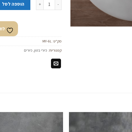
כמות של כיור בטון מונח סלע גוון אפ
הוספה לסל
לחצ
מק"ט:
MY-6L
קטגוריות:
כיורי בטון
,
כיורים