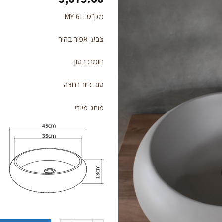
מק״ט: MY-6L
צבע: אפור בהיר
לחצו
כאן
חומר: בטון
להזמנה
סוג: כיור רחצה
מותג: מיובי