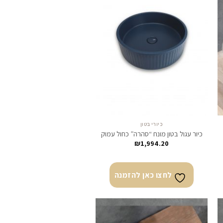
צו
לחצו
ן
כאן
מנה
להזמנה
כיורי בטון
כיור עגול בטון מונח “סהרה” כחול עמוק
₪
1,994.20
לחצו כאן להזמנה