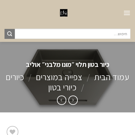
Ski
t
conten
חיפוש
עבור:
כיור בטון תלוי ״מונו מלבני״ אוליב
עמוד הבית
/
צפייה במוצרים
/
כיורים
/
כיורי בטון