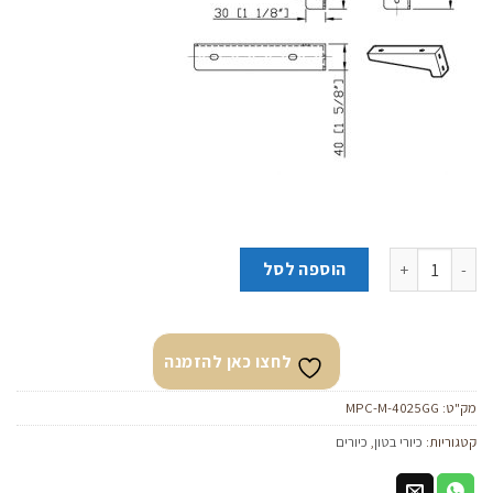
כמות של כיור בטון תלוי ״מונו מלבני״ אוליב
הוספה לסל
לחצו כאן להזמנה
מק"ט:
MPC-M-4025GG
קטגוריות:
כיורי בטון
,
כיורים