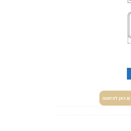
דן” קריסטל דארק
ו כאן להזמנה