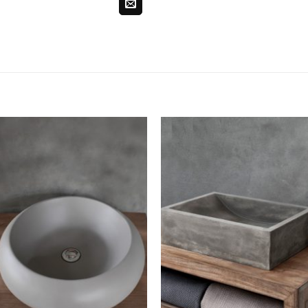
לחצו
לח
כאן
כא
להזמנה
להז