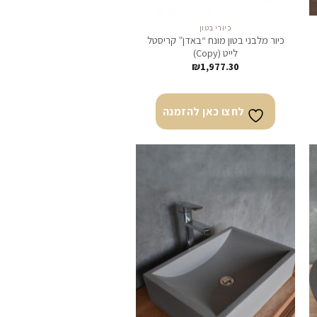
כיורי בטון
כיור מלבני בטון מונח “באדן” קריסטל
לייט (Copy)
₪
1,977.30
לחצו כאן להזמנה
צו
לחצו
ן
כאן
מנה
להזמנה