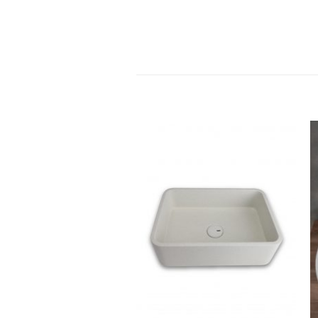
צו
לחצו
ן
כאן
מנה
להזמנה