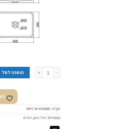
כמות של כיור מלבני בטון מונח “בא
הוספה לסל
לחצ
מק"ט:
MPC-M-4028BD
קטגוריות:
כיורי בטון
,
כיורים