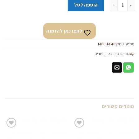
כמות של כיור מלבני בטון תלוי/מונח “גל” קריסטל דארק
הוספה לסל
לחצו כאן להזמנה
מק"ט:
MPC-M-4022BD
קטגוריות:
כיורי בטון
,
כיורים
מוצרים קשורים