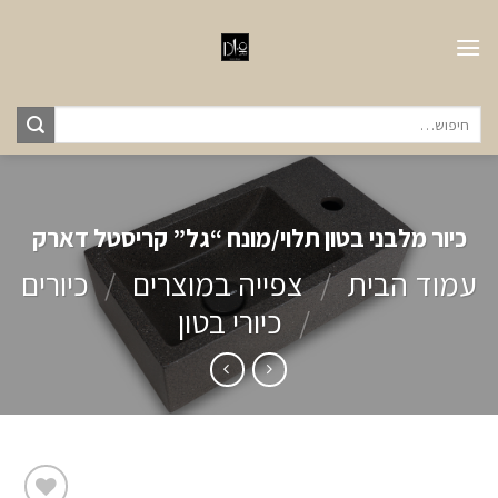
Ski
t
conten
חיפוש
עבור:
כיור מלבני בטון תלוי/מונח “גל” קריסטל דארק
עמוד הבית
/
צפייה במוצרים
/
כיורים
/
כיורי בטון