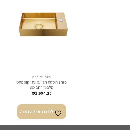
לחצו
כאן
להזמנה
כיורי נירוסטה
כיור נירוסטה תלוי/מונח ״קומפקט
כ
מלבני״ זהב מט
₪
1,994.20
לחצו כאן להזמנה