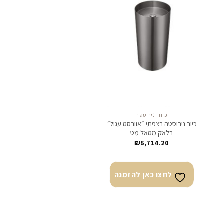
צו
לחצו
ן
כאן
מנה
להזמנה
כיורי נירוסטה
כיור נירוסטה רצפתי ״אוורסט עגול״
בלאק מטאל מט
₪
6,714.20
לחצו כאן להזמנה