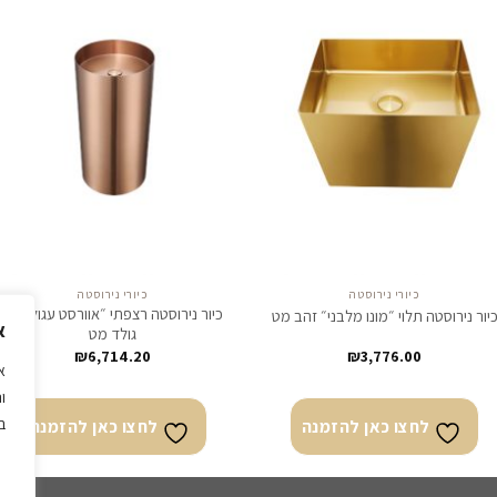
לחצו
לח
כאן
כא
להזמנה
להז
כיורי נירוסטה
כיורי נירוסטה
כיור נירוסטה רצפתי ״אוורסט עגול״ רוז
יור נירוסטה תלוי ״מונו מלבני״ זהב מט
א
גולד מט
₪
6,714.20
₪
3,776.00
א
ו
ב
לחצו כאן להזמנה
לחצו כאן להזמנה