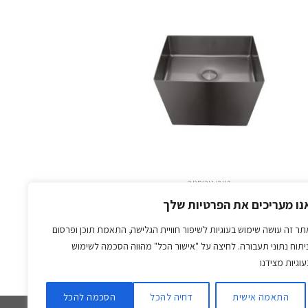
צו
לחצו
ן
כאן
מנה
להזמנה
כיורי נירוסטה
כיור נירוסטה תלוי ״מונו מלבני״ בלאק
נו מעריכים את הפרטיות שלך
מטאל מט
₪
3,776.00
תר זה עושה שימוש בעוגיות לשיפור חוויית הגלישה, התאמת תוכן ופרסום
ניתוח נתוני תעבורה. לחיצה על "אישור הכל" מהווה הסכמה לשימוש
עוגיות מצידנו
לחצו כאן להזמנה
התאמה אישית
דחיה להכל
הסכמה להכל