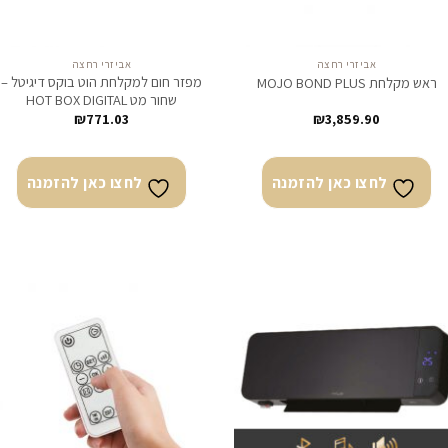
אביזרי רחצה
אביזרי רחצה
מפזר חום למקלחת הוט בוקס דיגיטל –
ראש מקלחת MOJO BOND PLUS
שחור מט HOT BOX DIGITAL
₪
771.03
₪
3,859.90
לחצו כאן להזמנה
לחצו כאן להזמנה
לחצו
לח
כאן
כא
להזמנה
להז