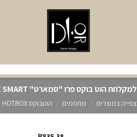
לחת הוט בוקס פרו "סמארט" HOT BOX SMART
צפייה במוצרים
/
מחממים
/
הוטבוקס HOTBOX מפזר חום עילי
835.38
₪