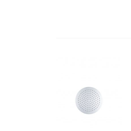
צו
לחצו
ן
כאן
מנה
להזמנה