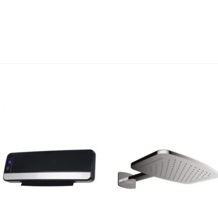
לחצו
לח
כאן
כא
להזמנה
להז