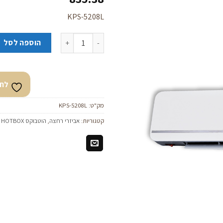
KPS-5208L
כמות של מפזר חום למקלחת הוט בוקס פרו "ס
לחצו
הוספה לסל
כאן
להזמנה
לחצ
מק"ט:
KPS-5208L
קטגוריות:
אביזרי רחצה
,
הוטבוקס HOTBOX מפזר חום עילי