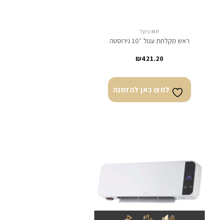
MP ניקל
ראש מקלחת עגול ״10 נירוסטה
₪
421.20
לחצו כאן להזמנה
צו
לחצו
ן
כאן
מנה
להזמנה