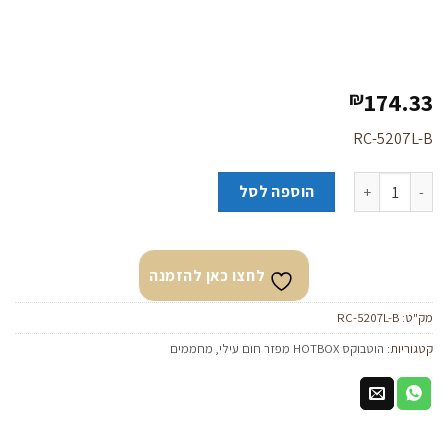
174.33
₪
RC-5207L-B
כמות של שלט שחור להוט בוקס בוקס דיגיטל
הוספה לסל
לחצו כאן להזמנה
מק"ט:
RC-5207L-B
קטגוריות:
הוטבוקס HOTBOX מפזר חום עילי
,
מחממים